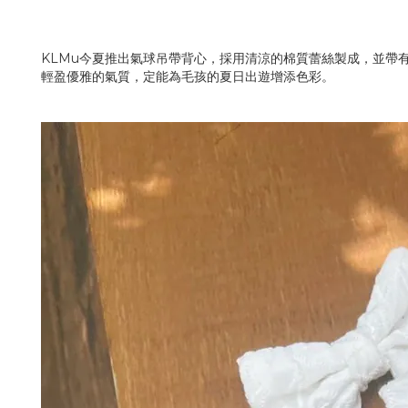
KLMu今夏推出氣球吊帶背心，採用清涼的棉質蕾絲製成，並帶
輕盈優雅的氣質，定能為毛孩的夏日出遊增添色彩。