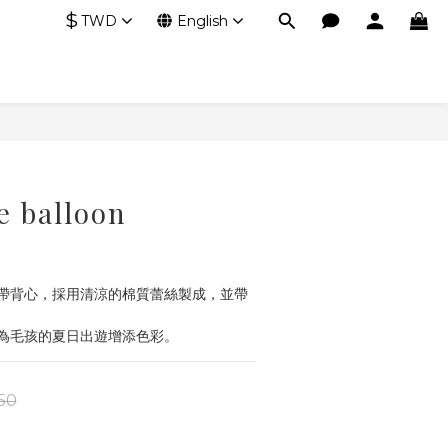
$
TWD
English
e balloon
吊帶背心，採用清涼的棉質蕾絲製成，並帶
為毛孩的夏日出遊增添色彩。
50