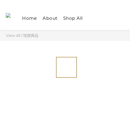
Home
About
Shop All
View All
/
現貨商品