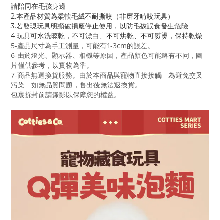
請陪同在毛孩身邊
2.本產品材質為柔軟毛絨不耐撕咬（非磨牙啃咬玩具）
3.若發現玩具明顯破損應停止使用，以防毛孩誤食發生危險
4.玩具可水洗晾乾，不可漂白、不可烘乾、不可熨燙，保持乾燥
5-產品尺寸為手工測量，可能有1-3cm的誤差。
6-由於燈光、顯示器、相機等原因，產品顏色可能略有不同，圖
片僅供參考，以實物為準。
7-商品無退換貨服務。由於本商品與寵物直接接觸，為避免交叉
污染，如無品質問題，售出後無法退換貨。
包裹拆封前請錄影以保障您的權益。