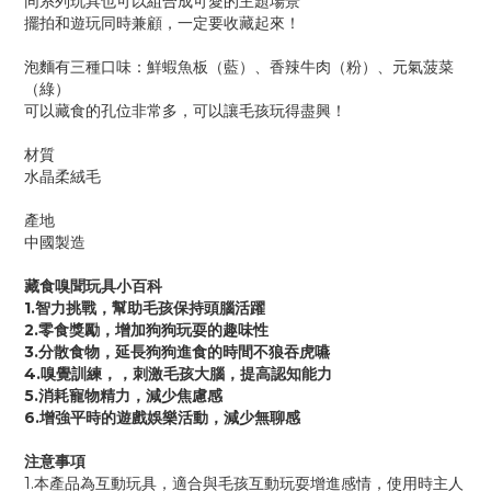
同系列玩具也可以組合成可愛的主題場景
擺拍和遊玩同時兼顧，一定要收藏起來！
泡麵有三種口味：鮮蝦魚板（藍）、香辣牛肉（粉）、元氣菠菜
（綠）
可以藏食的孔位非常多，可以讓毛孩玩得盡興！
材質
水晶柔絨毛
產地
中國製造
藏食嗅聞玩具小百科
1.智力挑戰，幫助毛孩保持頭腦活躍
2.零食獎勵，增加狗狗玩耍的趣味性
3.分散食物，延長狗狗進食的時間不狼吞虎嚥
4.嗅覺訓練，，刺激毛孩大腦，提高認知能力
5.消耗寵物精力，減少焦慮感
6.增強平時的遊戲娛樂活動，減少無聊感
注意事項
1.本產品為互動玩具，適合與毛孩互動玩耍增進感情，使用時主人