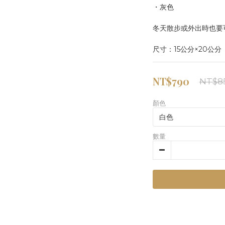
・灰色
冬天散步或外出時也要
尺寸：15公分×20公分
NT$790
NT$8
顏色
數量