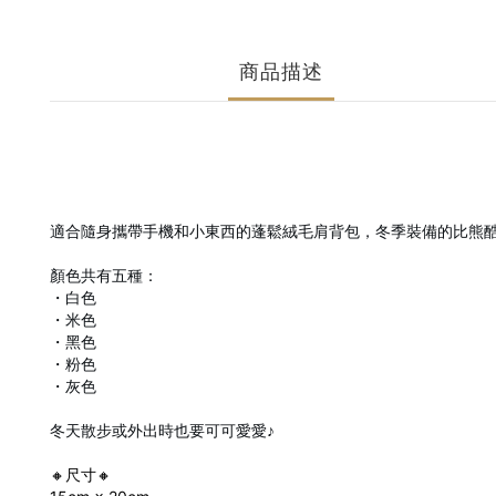
商品描述
適合隨身攜帶手機和小東西的蓬鬆絨毛肩背包，冬季裝備的比熊酷樂姆
顏色共有五種：
・白色
・米色
・黑色
・粉色
・灰色
冬天散步或外出時也要可可愛愛♪
🔸尺寸🔸