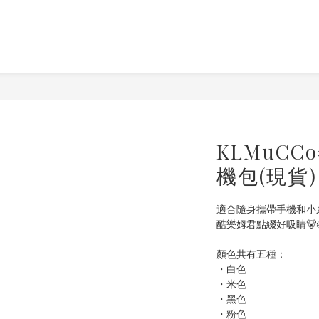
KLMuC
機包(現貨)
適合隨身攜帶手機和小
酷樂姆君點綴好吸睛🐻‍❄
顏色共有五種：
・白色
・米色
・黑色
・粉色