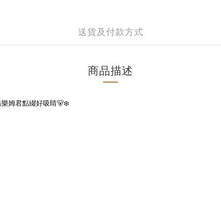
送貨及付款方式
商品描述
君點綴好吸睛🐻‍❄️