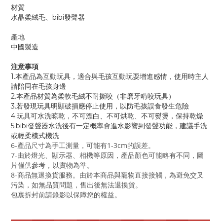
材質
水晶柔絨毛、bibi發聲器
產地
中國製造
注意事項
1.本產品為互動玩具，適合與毛孩互動玩耍增進感情，使用時主人
請陪同在毛孩身邊
2.本產品材質為柔軟毛絨不耐撕咬（非磨牙啃咬玩具）
3.若發現玩具明顯破損應停止使用，以防毛孩誤食發生危險
4.玩具可水洗晾乾，不可漂白、不可烘乾、不可熨燙，保持乾燥
5.bibi發聲器水洗後有一定概率會進水影響到發聲功能，建議手洗
或輕柔模式機洗
6-產品尺寸為手工測量，可能有1-3cm的誤差。
7-由於燈光、顯示器、相機等原因，產品顏色可能略有不同，圖
片僅供參考，以實物為準。
8-商品無退換貨服務。由於本商品與寵物直接接觸，為避免交叉
污染，如無品質問題，售出後無法退換貨。
包裹拆封前請錄影以保障您的權益。