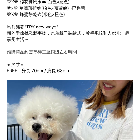
🤍X💙 棉花糖汽水☁️(白色×藍色)
💗x💚 草莓薄荷🍓(粉色×薄荷綠) -已售罄
🤎X🧡 蜂蜜餅乾🍪(米色×橙色)
胸前繡著"TRY new ways"
新的季節挑戰新事物，此為親子裝款式，希望毛孩和人都能一起
享受生活～
預購商品約需等待三至四週左右時間
🔸尺寸🔸
FREE 身長 70cm / 肩長 68cm