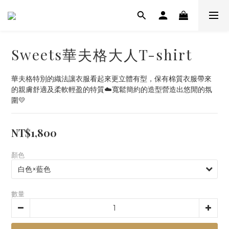
Sweets華夫格大人T-shirt
華夫格特別的織法讓衣服看起來更立體有型，保有棉質衣服帶來
的親膚舒適及柔軟輕盈的特質☁️寬鬆簡約的造型營造出悠閒的氛
圍💛
NT$1,800
顏色
數量