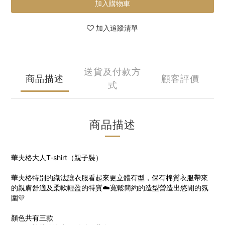
加入購物車
加入追蹤清單
送貨及付款方
商品描述
顧客評價
式
商品描述
華夫格大人T-shirt（親子裝）
華夫格特別的織法讓衣服看起來更立體有型，保有棉質衣服帶來
的親膚舒適及柔軟輕盈的特質☁️寬鬆簡約的造型營造出悠閒的氛
圍💛
顏色共有三款