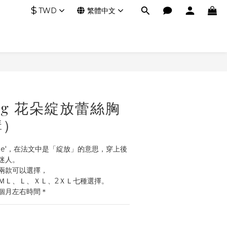
$
TWD
繁體中文
 Dog 花朵綻放蕾絲胸
購）
me'，在法文中是「綻放」的意思，穿上後
迷人。
兩款可以選擇，
ＭＬ、Ｌ、ＸＬ、2ＸＬ七種選擇。
個月左右時間＊