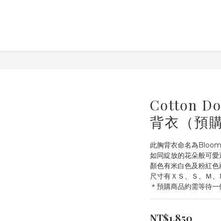
Cotton
背衣（預
此胸背衣命名為Bloo
如同綻放的花朵般可愛
顏色有米白色及粉紅色
尺寸有ＸＳ、Ｓ、Ｍ、
＊預購商品約需等待一
NT$1,850