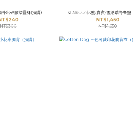
寵物外出矽膠摺疊杯(預購)
KLMuCCo比熊/貴賓/雪納瑞野餐
NT$240
NT$1,450
NT$300
NT$1,650