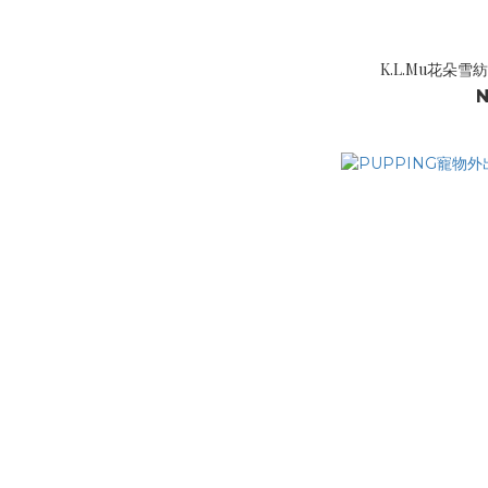
K.L.Mu花朵
N