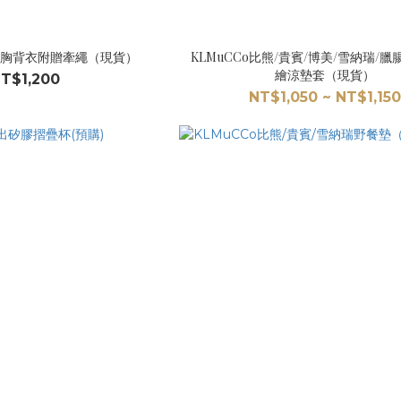
雪紡胸背衣附贈牽繩（現貨）
KLMuCCo比熊/貴賓/博美/雪納瑞/臘
繪涼墊套（現貨）
T$1,200
NT$1,050 ~ NT$1,150