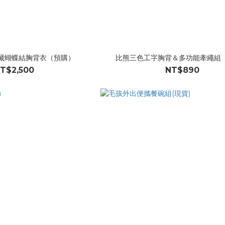
og 寶藏蝴蝶結胸背衣（預購）
比熊三色工字胸背＆多功能牽繩組
T$2,500
NT$890