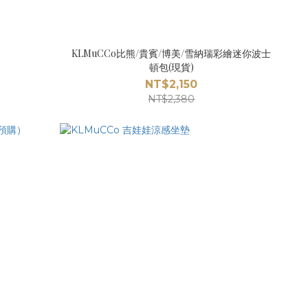
KLMuCCo比熊/貴賓/博美/雪納瑞彩繪迷你波士
頓包(現貨)
NT$2,150
NT$2,380