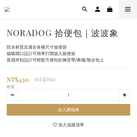
NORADOG 拾便包｜波波象
防水材質且適合各種尺寸撿便袋
磁吸開口設計可簡單打開放入撿便袋
質感夾扣設計可輕鬆方便扣於胸背帶/牽繩/散步包上
NT$450
NT$750
數量
加入購物車
加入追蹤清單